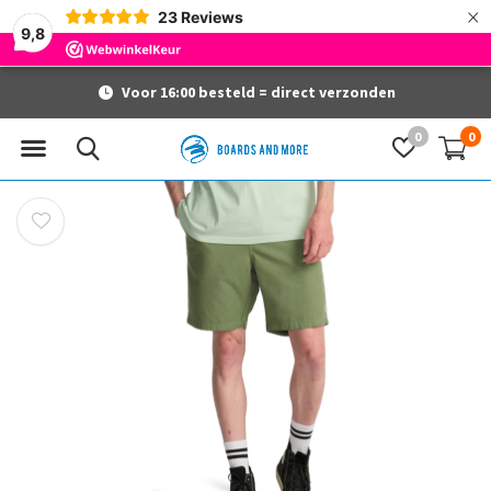
×
23
Reviews
9,8
Voor 16:00 besteld = direct verzonden
0
0