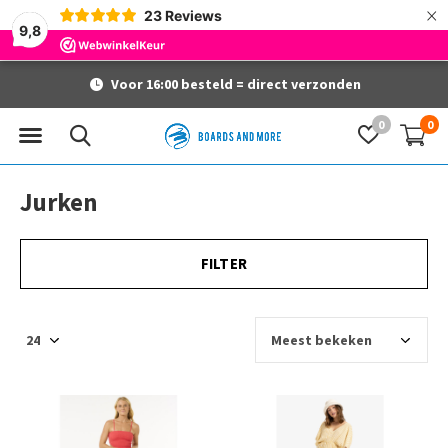
×
23
Reviews
9,8
Voor 16:00 besteld = direct verzonden
0
0
Jurken
FILTER