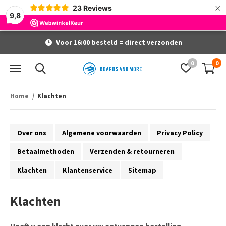
×
23
Reviews
9,8
Voor 16:00 besteld = direct verzonden
0
0
Home
Klachten
Over ons
Algemene voorwaarden
Privacy Policy
Betaalmethoden
Verzenden & retourneren
Klachten
Klantenservice
Sitemap
Klachten