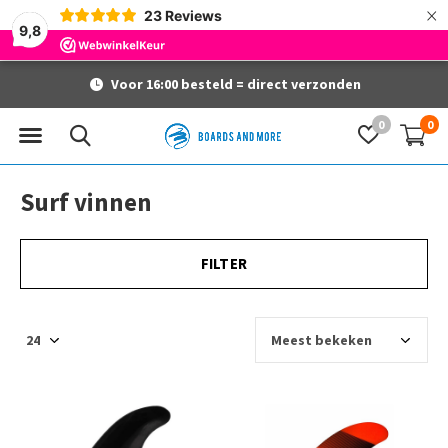
×
23
Reviews
9,8
Voor 16:00 besteld = direct verzonden
0
0
Surf vinnen
FILTER