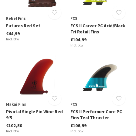
Rebel Fins
FCS
Futures Red Set
FCS II Carver PC Acid/Black
Tri Retail Fins
€44,99
Incl. btw
€104,99
Incl. btw
Makai Fins
FCS
Pivotal Single Fin Wine Red
FCS II Performer Core PC
9'5
Fins Teal Thruster
€102,50
€106,99
Incl. btw
Incl. btw