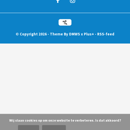
© Copyright
2026
- Theme By
DMWS
x
Plus+
-
RSS-feed
Wij slaan cookies op om onze website te verbeteren. Is dat akkoord?