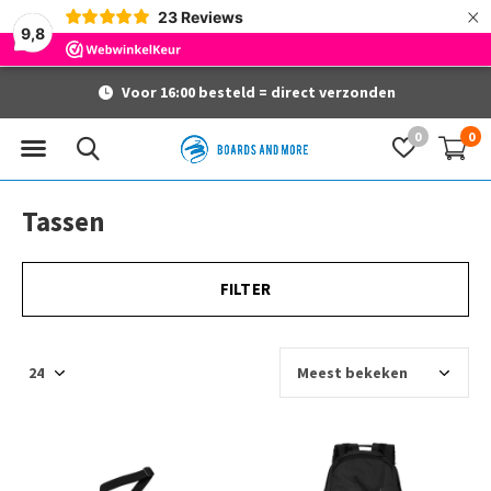
×
23
Reviews
9,8
Voor 16:00 besteld = direct verzonden
0
0
Tassen
FILTER