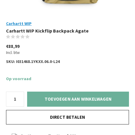
Carhartt WIP
Carhartt WIP Kickflip Backpack Agate
(0)
€88,99
Incl. btw
SKU:
I031468.1YKXX.06.0-L24
Op voorraad
TOEVOEGEN AAN WINKELWAGEN
DIRECT BETALEN