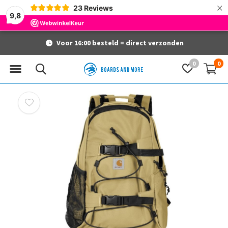
×
23
Reviews
9,8
Voor 16:00 besteld = direct verzonden
0
0