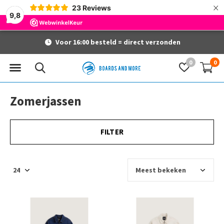
×
23
Reviews
9,8
Voor 16:00 besteld = direct verzonden
0
0
Zomerjassen
FILTER