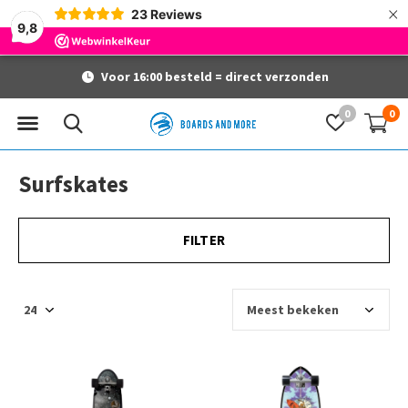
×
23
Reviews
9,8
Voor 16:00 besteld = direct verzonden
0
0
Surfskates
FILTER