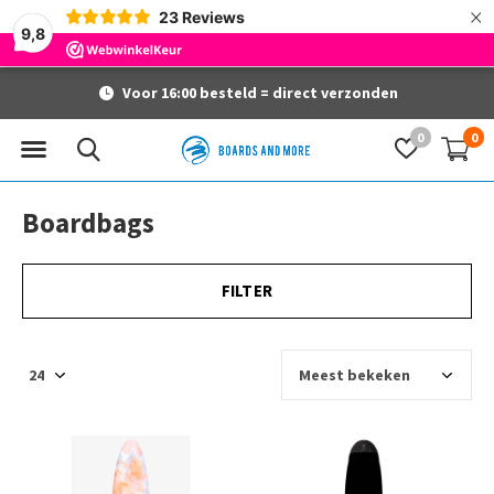
×
23
Reviews
9,8
Voor 16:00 besteld = direct verzonden
0
0
Boardbags
FILTER