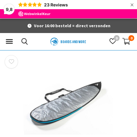
×
23
Reviews
9,8
Voor 16:00 besteld = direct verzonden
0
0