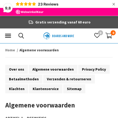
×
23
Reviews
9,8
Gratis verzending vanaf 60 euro
0
0
Home
Algemene voorwaarden
Over ons
Algemene voorwaarden
Privacy Policy
Betaalmethoden
Verzenden & retourneren
Klachten
Klantenservice
Sitemap
Algemene voorwaarden