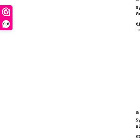
S
G
€
9,8
In
Bi
S
B
€