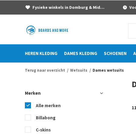
Fysieke winkels in Domburg & Middelburg
Voor
HEREN KLEDING
DAMES KLEDING
SCHOENEN
A
Terug naar overzicht
Wetsuits
Dames wetsuits
Merken
Alle merken
1
Billabong
C-skins