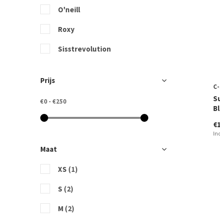
O'neill
Roxy
Sisstrevolution
Prijs
C-
Su
€0
-
€250
B
€
In
Maat
XS
(1)
S
(2)
M
(2)