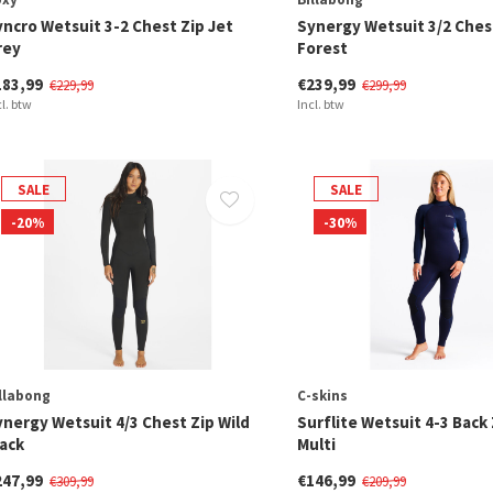
yncro Wetsuit 3-2 Chest Zip Jet
Synergy Wetsuit 3/2 Ches
rey
Forest
183,99
€239,99
€229,99
€299,99
cl. btw
Incl. btw
SALE
SALE
-20%
-30%
llabong
C-skins
ynergy Wetsuit 4/3 Chest Zip Wild
Surflite Wetsuit 4-3 Back 
lack
Multi
247,99
€146,99
€309,99
€209,99