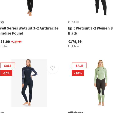
oxy
O'neill
well Series Wetsuit 3-2 Anthracite
Epic Wetsuit 3-2 Women B
aradise Found
Black
181,99
€179,99
€259,99
cl. btw
Incl. btw
SALE
SALE
-20%
-20%
oxy
Billabong