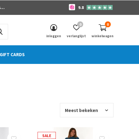
o
9.8
0
0
inloggen
verlanglijst
winkelwagen
GIFT CARDS
SALE