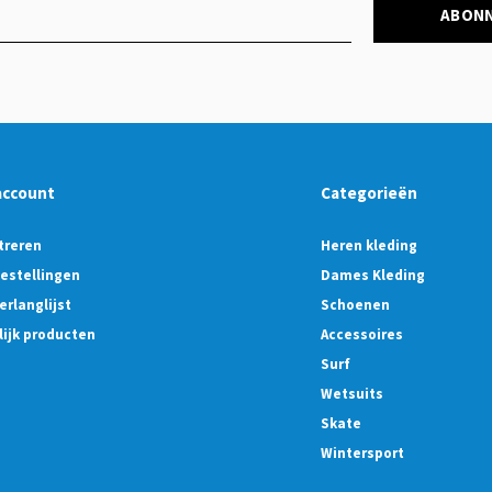
ABON
account
Categorieën
treren
Heren kleding
bestellingen
Dames Kleding
erlanglijst
Schoenen
lijk producten
Accessoires
Surf
Wetsuits
Skate
Wintersport