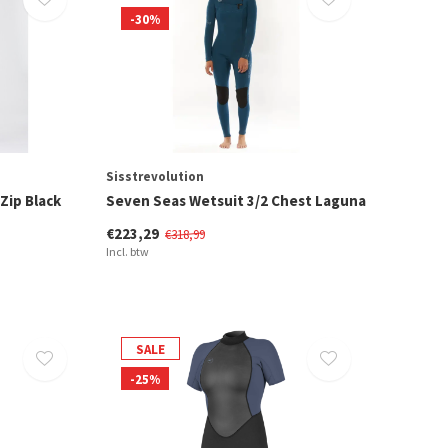
-30%
Sisstrevolution
Zip Black
Seven Seas Wetsuit 3/2 Chest Laguna
€223,29
€318,99
Incl. btw
SALE
-25%