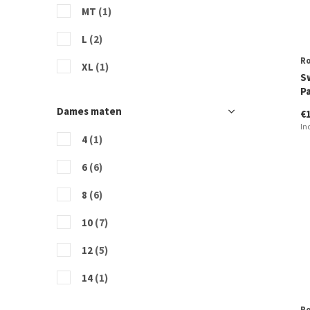
MT
(1)
L
(2)
R
XL
(1)
S
P
Dames maten
€
In
4
(1)
6
(6)
8
(6)
10
(7)
12
(5)
14
(1)
R