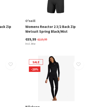
O'neill
ack Zip
Womens Reactor 2 3/2 Back Zip
Wetsuit Spring Black/Mist
€89,99
€119,99
Incl. btw
SALE
-20%
Billabong