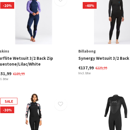
-20%
-40%
skins
Billabong
rflite Wetsuit 3/2 Back Zip
Synergy Wetsuit 3/2 Back 
luestone/Lilac/White
€137,99
€229,99
151,99
Incl. btw
€189,99
cl. btw
SALE
-30%