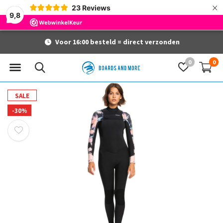
×
23
Reviews
9,8
Voor 16:00 besteld = direct verzonden
0
0
SALE
-30%