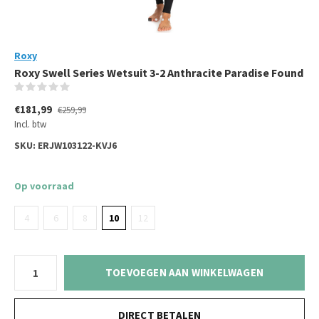
Roxy
Roxy Swell Series Wetsuit 3-2 Anthracite Paradise Found
(0)
€181,99
€259,99
Incl. btw
SKU:
ERJW103122-KVJ6
Op voorraad
4
6
8
10
12
TOEVOEGEN AAN WINKELWAGEN
DIRECT BETALEN