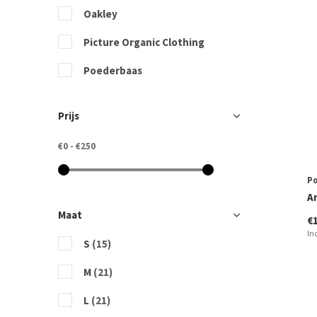
Oakley
Picture Organic Clothing
Poederbaas
Quiksilver
Prijs
Volcom
€0
-
€250
P
Ar
Maat
€
In
S
(15)
M
(21)
L
(21)