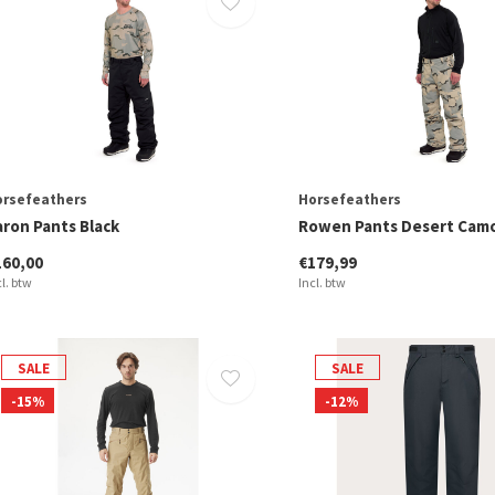
orsefeathers
Horsefeathers
aron Pants Black
Rowen Pants Desert Cam
160,00
€179,99
cl. btw
Incl. btw
SALE
SALE
-15%
-12%