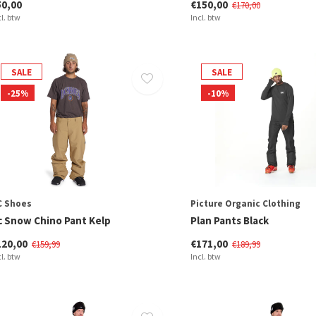
50,00
€150,00
€170,00
cl. btw
Incl. btw
SALE
SALE
-25%
-10%
C Shoes
Picture Organic Clothing
c Snow Chino Pant Kelp
Plan Pants Black
120,00
€171,00
€159,99
€189,99
cl. btw
Incl. btw