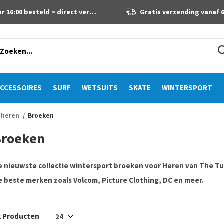
 16:00 besteld = direct verzonden
Gratis verzending vanaf 60 eur
CCESSOIRES
SURF
WETSUITS
SKATE
WINTERSPORT
 heren
Broeken
Broeken
e nieuwste collectie wintersport broeken voor Heren van The Tub
e beste merken zoals Volcom, Picture Clothing, DC en meer.
2 Producten