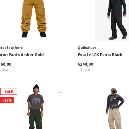
orsefeathers
Quiksilver
aron Pants Amber Gold
Estate 10K Pants Black
160,00
€140,00
cl. btw
Incl. btw
SALE
-25%