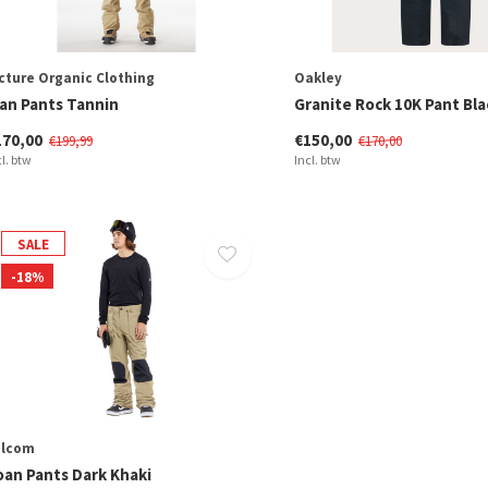
cture Organic Clothing
Oakley
lan Pants Tannin
Granite Rock 10K Pant Bl
170,00
€150,00
€199,99
€170,00
cl. btw
Incl. btw
SALE
-18%
olcom
oan Pants Dark Khaki