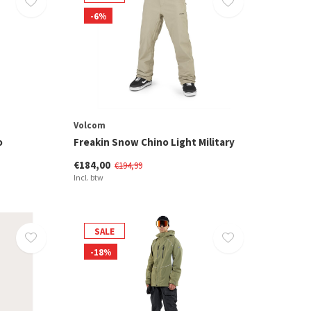
-6%
Volcom
o
Freakin Snow Chino Light Military
€184,00
€194,99
Incl. btw
SALE
-18%