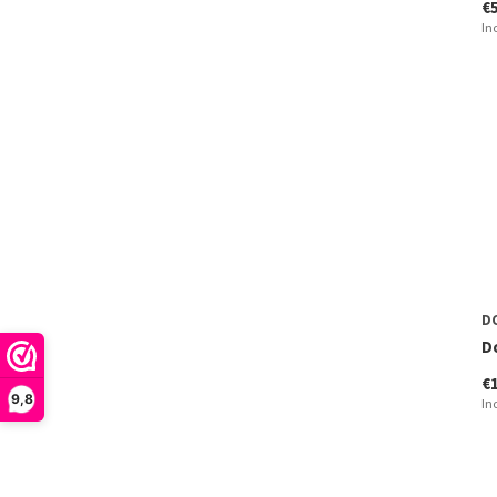
€
In
D
D
€
9,8
In