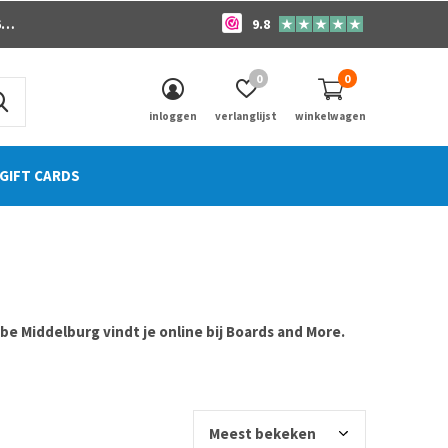
o
9.8
0
0
inloggen
verlanglijst
winkelwagen
GIFT CARDS
e Middelburg vindt je online bij Boards and More.