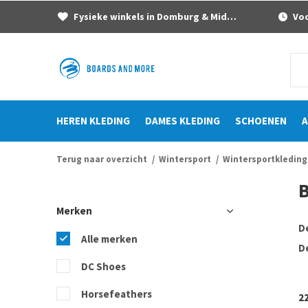
Fysieke winkels in Domburg & Middelburg
Voor
HEREN KLEDING
DAMES KLEDING
SCHOENEN
A
Terug naar overzicht
Wintersport
Wintersportkleding
Merken
D
Alle merken
D
DC Shoes
Horsefeathers
2