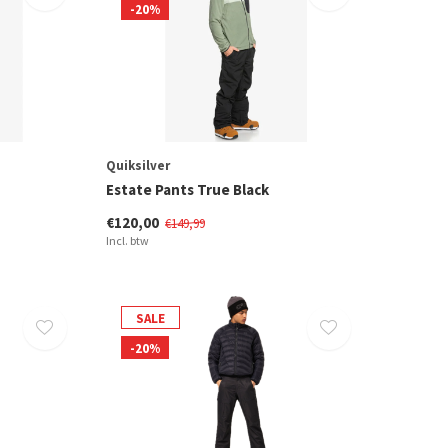
-20%
Quiksilver
Estate Pants True Black
€120,00
€149,99
Incl. btw
SALE
-20%