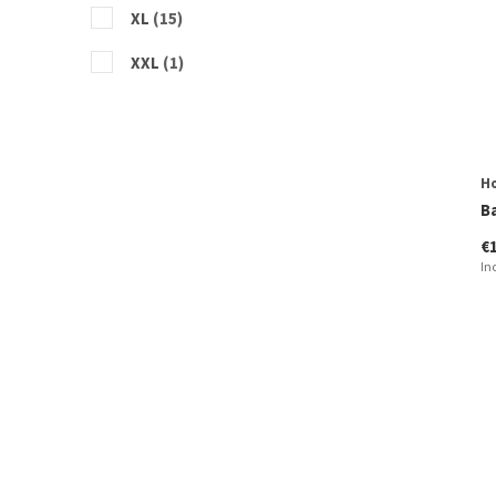
XL
(15)
XXL
(1)
H
B
€
In