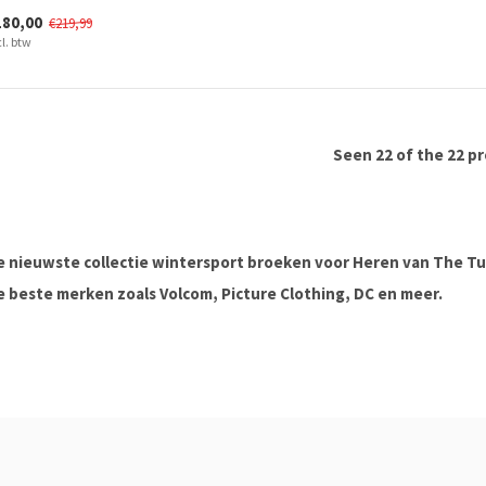
180,00
€219,99
cl. btw
Seen 22 of the 22 p
e nieuwste collectie wintersport broeken voor Heren van The Tub
e beste merken zoals Volcom, Picture Clothing, DC en meer.