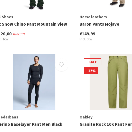
C Shoes
Horsefeathers
c Snow Chino Pant Mountain View
Baron Pants Mojave
120,00
€149,99
€159,99
cl. btw
Incl. btw
SALE
-12%
oederbaas
Oakley
erino Baselayer Pant Men Black
Granite Rock 10K Pant Fe