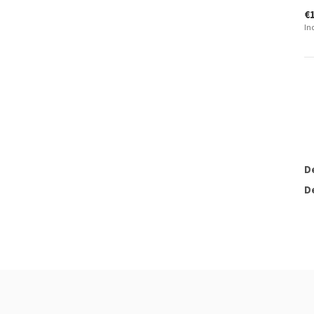
€
In
D
D