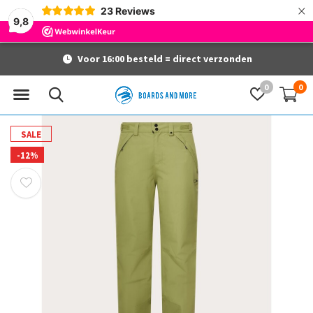
×
23
Reviews
9,8
Voor 16:00 besteld = direct verzonden
0
0
SALE
-12%