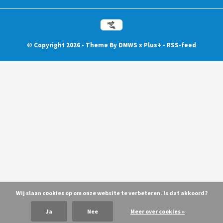
© Copyright
2026
- Theme By
DMWS
x
Plus+
-
RSS-feed
Wij slaan cookies op om onze website te verbeteren. Is dat akkoord?
Ja
Nee
Meer over cookies »