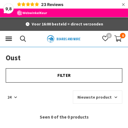
×
23
Reviews
9,8
Voor 16:00 besteld = direct verzonden
0
0
Oust
FILTER
Seen 0 of the 0 products