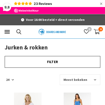
×
23
Reviews
9,8
Voor 16:00 besteld = direct verzonden
0
0
Jurken & rokken
FILTER