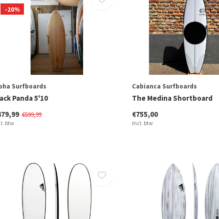
-20%
oha Surfboards
Cabianca Surfboards
ack Panda 5'10
The Medina Shortboard
479,99
€755,00
€599,99
cl. btw
Incl. btw