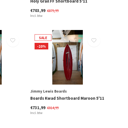
Holy Grail FF Shortboard 5'11
€703,99
€879,99
Incl. btw
SALE
-20%
Jimmy Lewis Boards
Boards Kwad Shortboard Maroon 5'11
€731,99
€914,99
Incl. btw