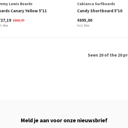
immy Lewis Boards
Cabianca Surfboards
oards Canary Yellow 5'11
Candy Shortboard 5'10
727,19
€695,00
€908,99
cl. btw
Incl. btw
Seen 20 of the 20 p
Meld je aan voor onze nieuwsbrief