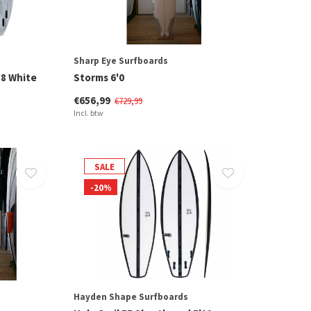
Sharp Eye Surfboards
’8 White
Storms 6'0
€656,99
€729,99
Incl. btw
SALE
-20%
Hayden Shape Surfboards