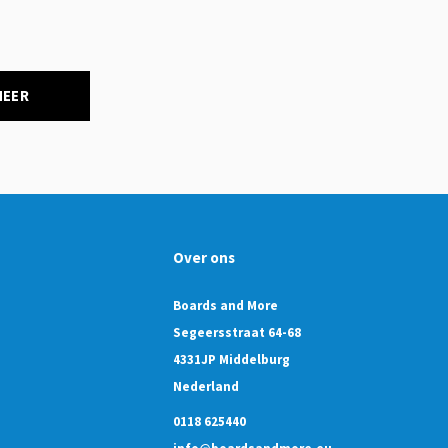
NEER
Over ons
Boards and More
Segeersstraat 64-68
4331JP Middelburg
Nederland
0118 625440