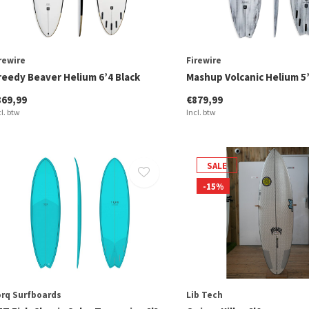
rewire
Firewire
reedy Beaver Helium 6’4 Black
Mashup Volcanic Helium 5
869,99
€879,99
cl. btw
Incl. btw
SALE
-15%
rq Surfboards
Lib Tech