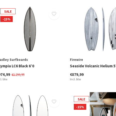
SALE
-25%
adley Surfboards
Firewire
ympia LC6 Black 6’0
Seaside Volcanic Helium 5
974,99
€879,99
€1.299,99
cl. btw
Incl. btw
SALE
-15%