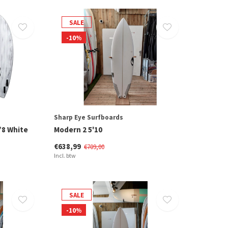
SALE
-10%
Sharp Eye Surfboards
’8 White
Modern 2 5'10
€638,99
€709,00
Incl. btw
SALE
-10%