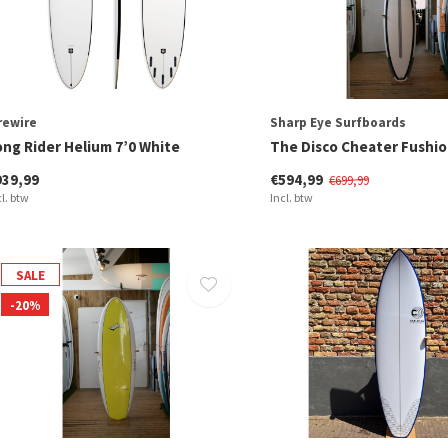
rewire
Sharp Eye Surfboards
ong Rider Helium 7’0 White
The Disco Cheater Fushio
939,99
€594,99
€699,99
cl. btw
Incl. btw
SALE
-20%