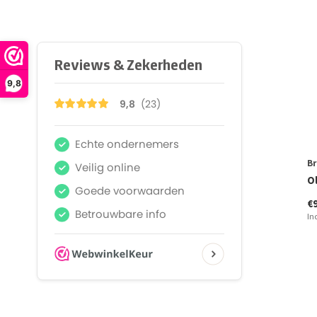
9,8
Br
Ol
€
In