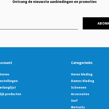
Ontvang de nieuwste aanbiedingen en promoties
ABON
account
Categorieën
treren
Heren kleding
bestellingen
Dames Kleding
erlanglijst
Schoenen
lijk producten
Accessoires
Surf
Wetsuits