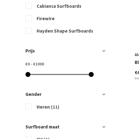
Cabianca Surfboards
Firewire
Hayden Shape Surfboards
Jimmy Lewis Boards
Prijs
Al
Lib Tech
Bl
€0
-
€1000
Sharp Eye Surfboards
€
In
Torq Surfboards
Gender
Heren
(11)
Surfboard maat