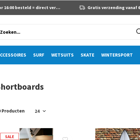
 16:00 besteld = direct verzonden
Gratis verzending vanaf 60 eur
CCESSOIRES
SURF
WETSUITS
SKATE
WINTERSPORT
hortboards
0 Producten
SALE