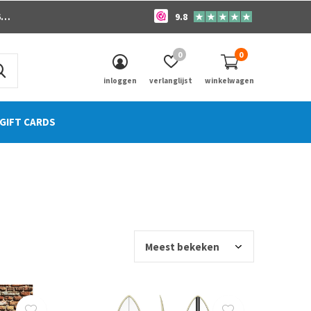
o
9.8
0
0
inloggen
verlanglijst
winkelwagen
GIFT CARDS