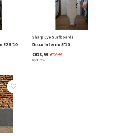
Sharp Eye Surfboards
n E2 5'10
Disco Inferno 5'10
€638,99
€709,99
Incl. btw