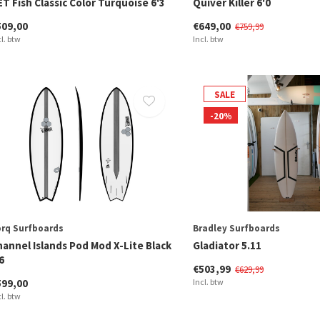
T Fish Classic Color Turquoise 6'3
Quiver Killer 6'0
509,00
€649,00
€759,99
cl. btw
Incl. btw
SALE
-20%
rq Surfboards
Bradley Surfboards
hannel Islands Pod Mod X-Lite Black
Gladiator 5.11
6
€503,99
€629,99
599,00
Incl. btw
cl. btw