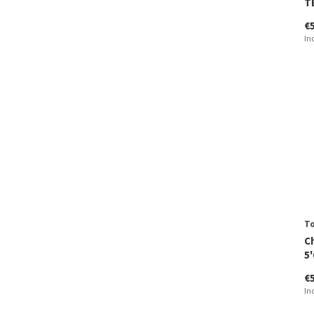
TE
€
In
To
C
5'
€
In