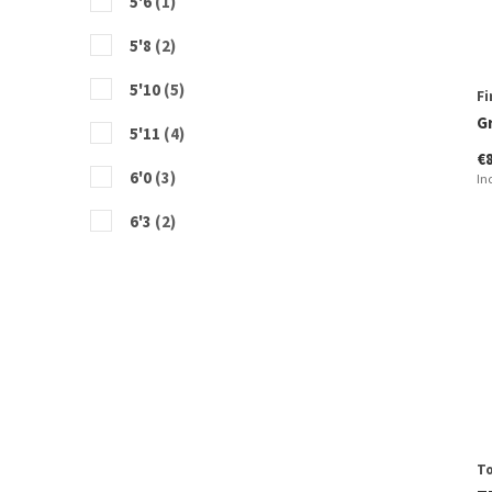
5'6
(1)
5'8
(2)
5'10
(5)
Fi
G
5'11
(4)
€
6'0
(3)
In
6'3
(2)
6'6
(1)
7'0
(1)
To