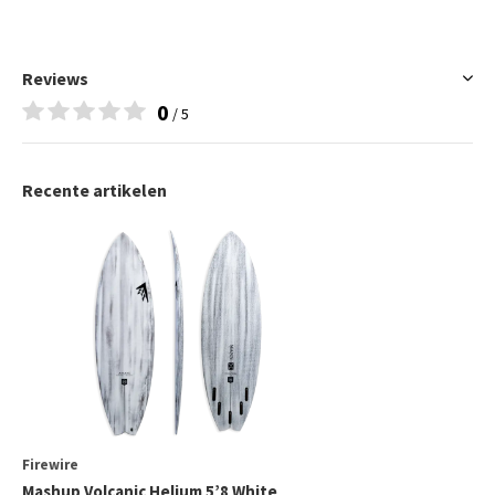
Reviews
0
/ 5
Recente artikelen
Firewire
Mashup Volcanic Helium 5’8 White