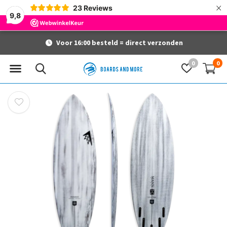
×
23
Reviews
9,8
Voor 16:00 besteld = direct verzonden
0
0