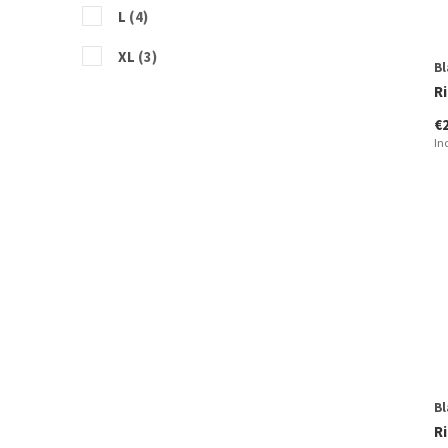
L
(4)
XL
(3)
Bl
Ri
€
In
Bl
Ri