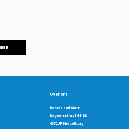
NEER
Over ons
Boards and More
Segeersstraat 64-68
4331JP Middelburg