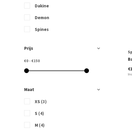
Dakine
Demon
Spines
Prijs
S
B
€0
-
€150
€
In
Maat
XS
(3)
S
(4)
M
(4)