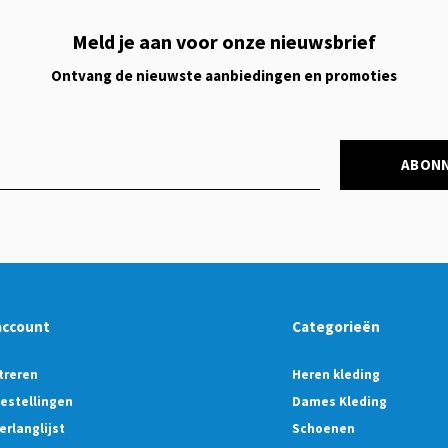
Meld je aan voor onze nieuwsbrief
Ontvang de nieuwste aanbiedingen en promoties
ABON
account
Categorieën
treren
Heren kleding
bestellingen
Dames Kleding
erlanglijst
Schoenen