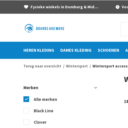
Fysieke winkels in Domburg & Middelburg
Voor
HEREN KLEDING
DAMES KLEDING
SCHOENEN
A
Terug naar overzicht
Wintersport
Wintersport access
W
Merken
Alle merken
1
Black Line
Clover