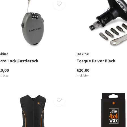
akine
Dakine
icro Lock Castlerock
Torque Driver Black
20,00
€20,00
cl. btw
Incl. btw