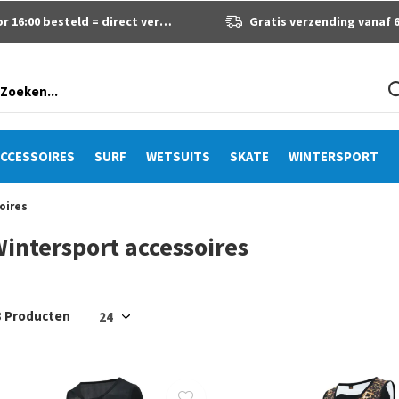
 16:00 besteld = direct verzonden
Gratis verzending vanaf 60 eur
CCESSOIRES
SURF
WETSUITS
SKATE
WINTERSPORT
oires
intersport accessoires
8 Producten