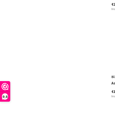
€
In
Bl
A
€
In
9,8