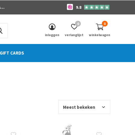
o
9.8
0
0
inloggen
verlanglijst
winkelwagen
GIFT CARDS