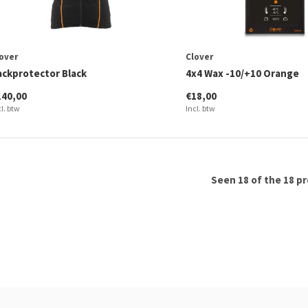
over
Clover
ackprotector Black
4x4 Wax -10/+10 Orange
140,00
€18,00
cl. btw
Incl. btw
Seen 18 of the 18 p