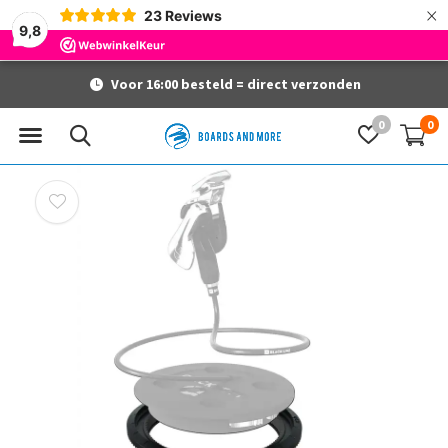
×
23
Reviews
9,8
Voor 16:00 besteld = direct verzonden
0
0