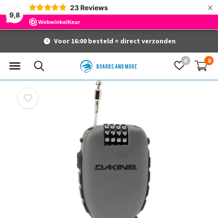
×
23
Reviews
9,8
Voor 16:00 besteld = direct verzonden
0
0