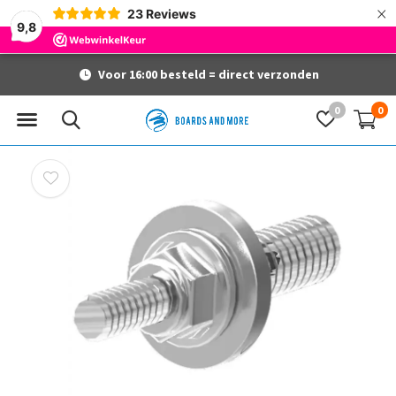
×
23
Reviews
9,8
Voor 16:00 besteld = direct verzonden
0
0