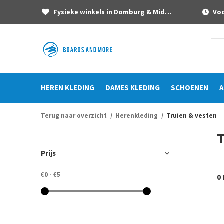
Fysieke winkels in Domburg & Middelburg
Voor
HEREN KLEDING
DAMES KLEDING
SCHOENEN
A
Terug naar overzicht
Herenkleding
Truien & vesten
T
Prijs
€0
-
€5
0