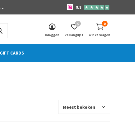
o
9.8
0
0
inloggen
verlanglijst
winkelwagen
GIFT CARDS