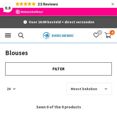
×
23
Reviews
9,8
Voor 16:00 besteld = direct verzonden
0
0
Blouses
FILTER
Seen 0 of the 0 products