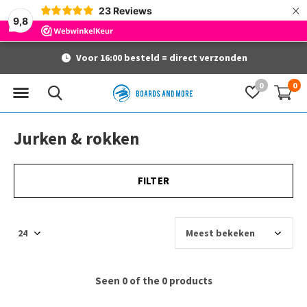
×
23
Reviews
9,8
Voor 16:00 besteld = direct verzonden
0
0
Jurken & rokken
FILTER
Seen 0 of the 0 products