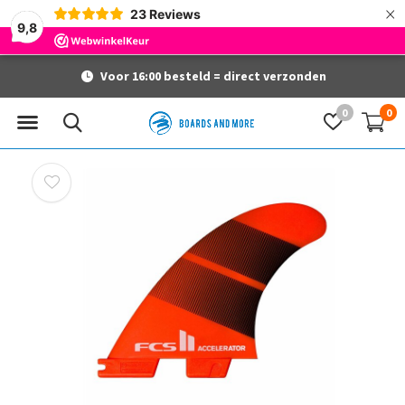
×
23
Reviews
9,8
Voor 16:00 besteld = direct verzonden
0
0