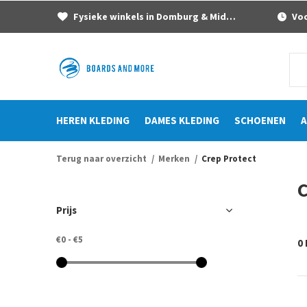
Fysieke winkels in Domburg & Middelburg
Voor
HEREN KLEDING
DAMES KLEDING
SCHOENEN
A
Terug naar overzicht
Merken
Crep Protect
C
Prijs
€0
-
€5
0