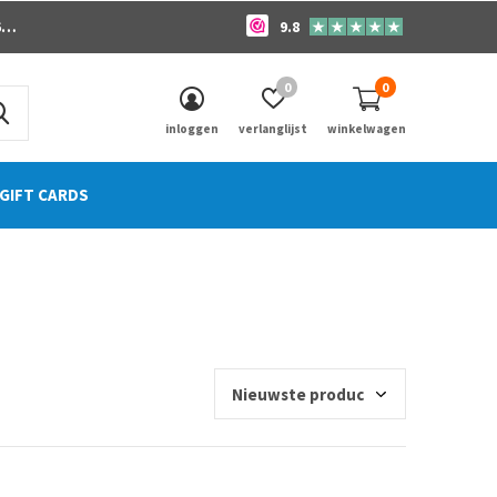
o
9.8
0
0
inloggen
verlanglijst
winkelwagen
GIFT CARDS