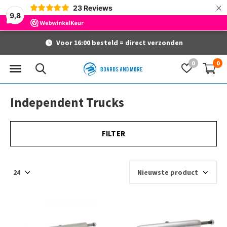
×
23
Reviews
9,8
Voor 16:00 besteld = direct verzonden
0
0
Independent Trucks
FILTER