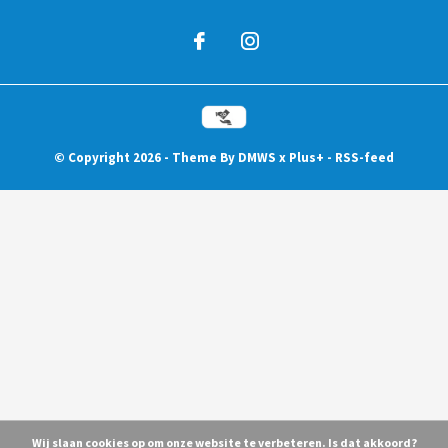
© Copyright
2026
- Theme By
DMWS
x
Plus+
-
RSS-feed
Wij slaan cookies op om onze website te verbeteren. Is dat akkoord?