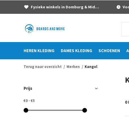
Fysieke winkels in Domburg & Middelburg
Voor
HEREN KLEDING
DAMES KLEDING
SCHOENEN
A
Terug naar overzicht
Merken
Kangol
Prijs
€0
-
€5
0