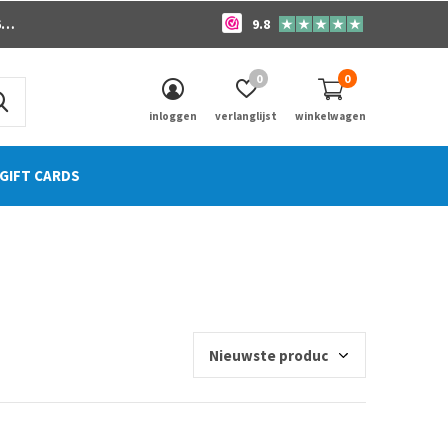
o
9.8
0
0
inloggen
verlanglijst
winkelwagen
GIFT CARDS