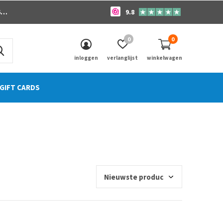
o
9.8
0
0
inloggen
verlanglijst
winkelwagen
GIFT CARDS