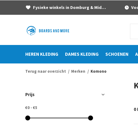
Fysieke winkels in Domburg & Middelburg
Voor
HEREN KLEDING
DAMES KLEDING
SCHOENEN
A
Terug naar overzicht
Merken
Komono
Prijs
€0
-
€5
0