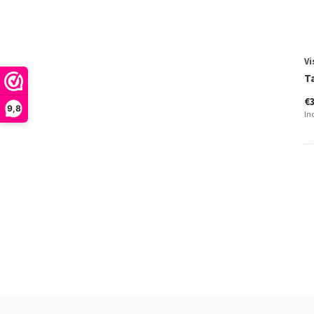
Vi
T
€
9,8
In