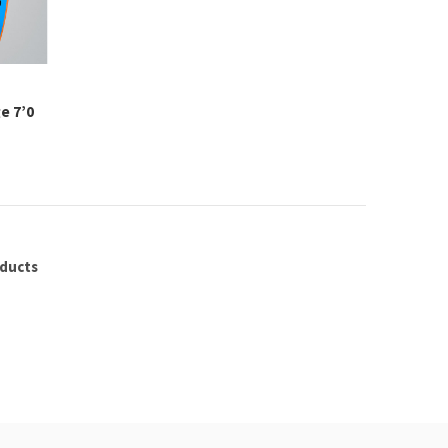
e 7’0
oducts