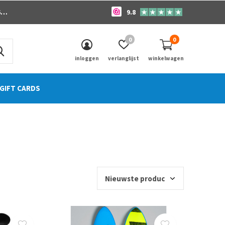
o
9.8
0
0
inloggen
verlanglijst
winkelwagen
GIFT CARDS