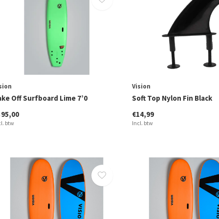
sion
Vision
ake Off Surfboard Lime 7’0
Soft Top Nylon Fin Black
395,00
€14,99
cl. btw
Incl. btw