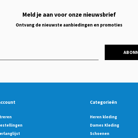
Meld je aan voor onze nieuwsbrief
Ontvang de nieuwste aanbiedingen en promoties
ABON
account
Categorieën
treren
Heren kleding
bestellingen
Dames Kleding
erlanglijst
Schoenen