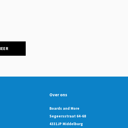
NEER
Over ons
Boards and More
Segeersstraat 64-68
4331JP Middelburg