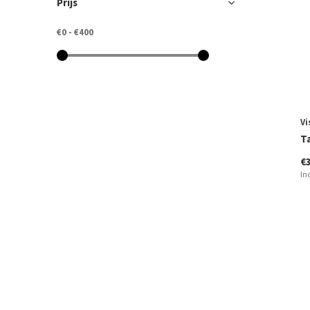
Prijs
€0
-
€400
Vi
T
€
In