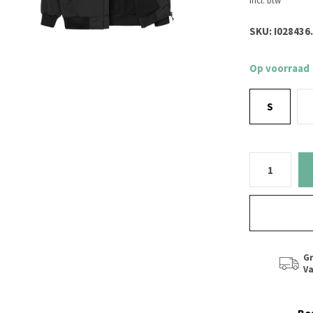
Incl. btw
SKU:
I028436
Op voorraad
S
Gr
Va