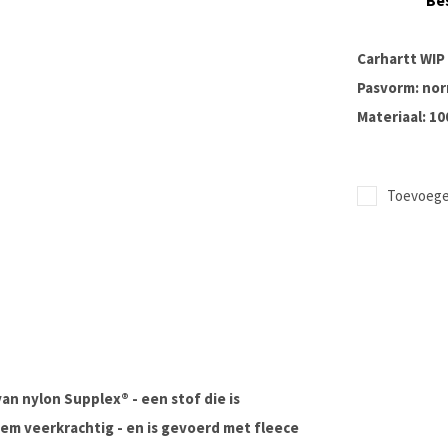
Be
Carhartt WIP 
Pasvorm: nor
Materiaal: 1
Toevoegen
an nylon Supplex® - een stof die is
eem veerkrachtig - en is gevoerd met fleece