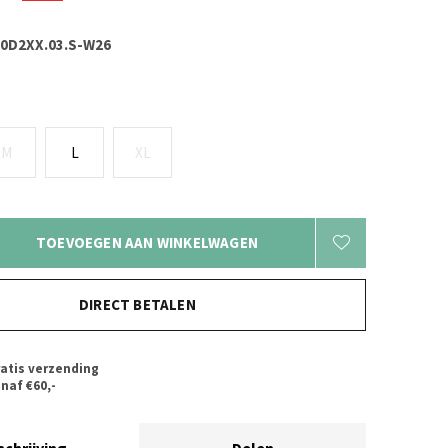
.0D2XX.03.S-W26
M
L
XL
TOEVOEGEN AAN WINKELWAGEN
DIRECT BETALEN
atis verzending
naf €60,-