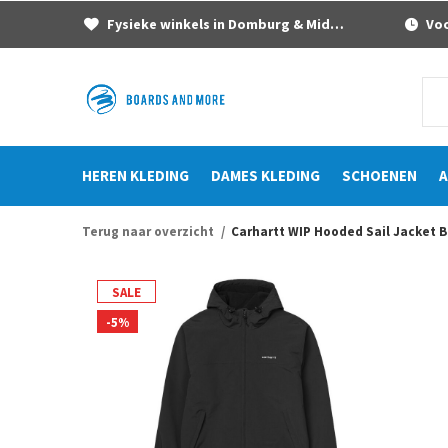
Fysieke winkels in Domburg & Middelburg
Voor
HEREN KLEDING
DAMES KLEDING
SCHOENEN
A
Terug naar overzicht
Carhartt WIP Hooded Sail Jacket B
SALE
-5%