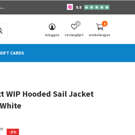
o
9.8
0
0
inloggen
verlanglijst
winkelwagen
GIFT CARDS
t WIP Hooded Sail Jacket
 White
0)
99
-5%