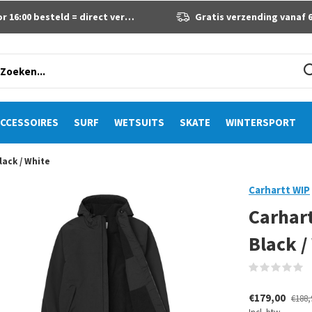
 16:00 besteld = direct verzonden
Gratis verzending vanaf 60 eur
CCESSOIRES
SURF
WETSUITS
SKATE
WINTERSPORT
lack / White
Carhartt WIP
Carhart
Black /
(
€179,00
€188,