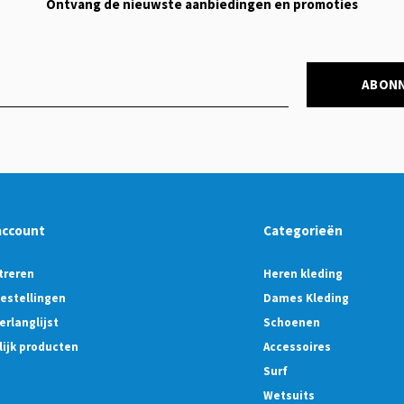
Ontvang de nieuwste aanbiedingen en promoties
ABON
account
Categorieën
treren
Heren kleding
bestellingen
Dames Kleding
erlanglijst
Schoenen
lijk producten
Accessoires
Surf
Wetsuits