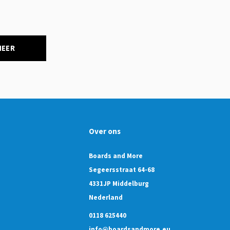
NEER
Over ons
Boards and More
Segeersstraat 64-68
4331JP Middelburg
Nederland
0118 625440
info@boardsandmore.eu