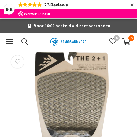
×
23
Reviews
9,8
Voor 16:00 besteld = direct verzonden
0
0