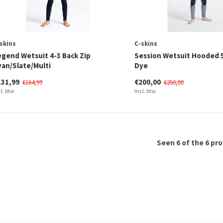
skins
C-skins
egend Wetsuit 4-3 Back Zip
Session Wetsuit Hooded 5
yan/Slate/Multi
Dye
131,99
€200,00
€164,99
€250,00
cl. btw
Incl. btw
Seen 6 of the 6 pr