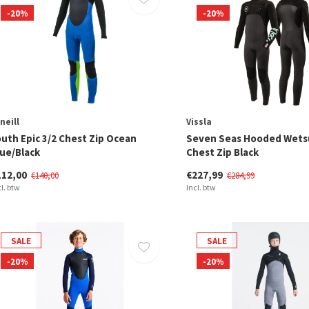
-20%
-20%
neill
Vissla
outh Epic 3/2 Chest Zip Ocean
Seven Seas Hooded Wetsu
lue/Black
Chest Zip Black
112,00
€227,99
€140,00
€284,99
cl. btw
Incl. btw
SALE
SALE
-20%
-20%