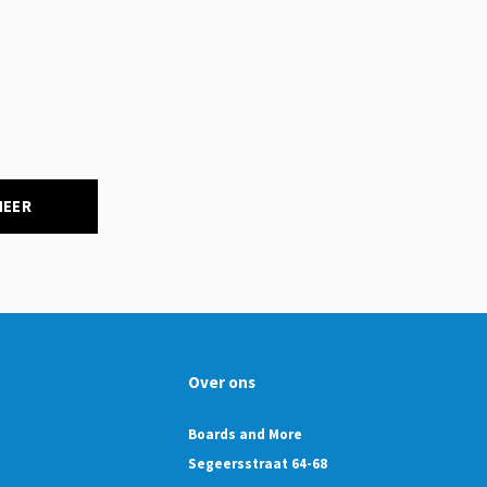
NEER
Over ons
Boards and More
Segeersstraat 64-68