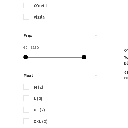
O'neill
Vissla
Prijs
€0
-
€250
O'
Y
B
€
Maat
In
M
(2)
L
(2)
XL
(2)
XXL
(2)