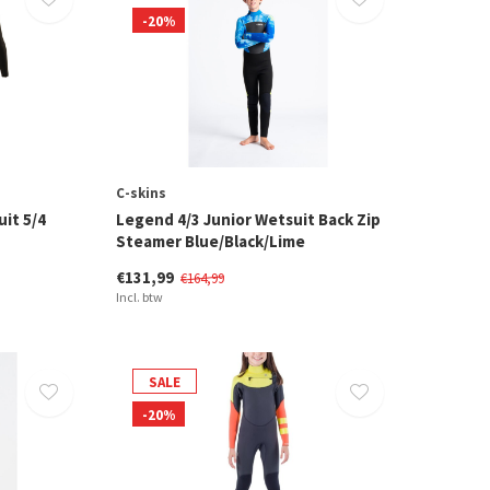
-20%
C-skins
it 5/4
Legend 4/3 Junior Wetsuit Back Zip
Steamer Blue/Black/Lime
€131,99
€164,99
Incl. btw
SALE
-20%