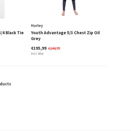
Hurley
/4 Black Tie
Youth Advantage 5/3 Chest Zip Oil
Grey
€195,99
€244,99
Incl. btw
oducts