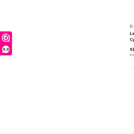
C-
L
C
€
9,8
In