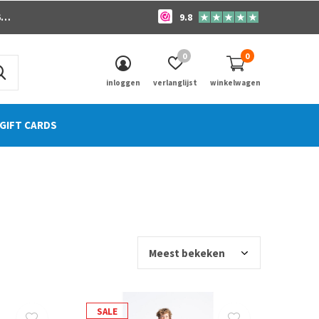
o
9.8
0
0
inloggen
verlanglijst
winkelwagen
GIFT CARDS
SALE