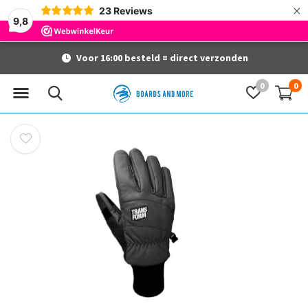
×
23
Reviews
9,8
Voor 16:00 besteld = direct verzonden
0
0