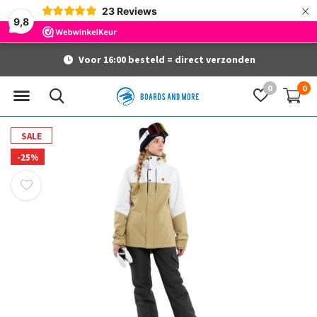
×
23
Reviews
9,8
Voor 16:00 besteld = direct verzonden
0
0
SALE
-25%