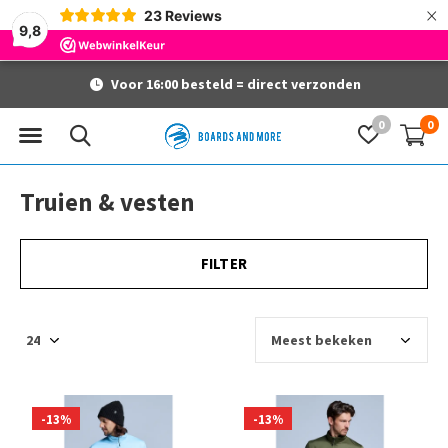
×
23
Reviews
9,8
Voor 16:00 besteld = direct verzonden
0
0
Truien & vesten
FILTER
-13%
-13%