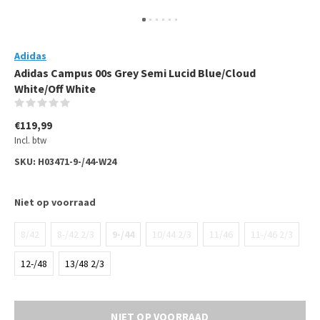
Adidas
Adidas Campus 00s Grey Semi Lucid Blue/Cloud
White/Off White
(0)
€119,99
Incl. btw
SKU:
H03471-9-/44-W24
Niet op voorraad
8/42
8-/42 2/3
9-/44
10/44 2/3
11/46
11-/46 2/3
12-/48
13/48 2/3
NIET OP VOORRAAD