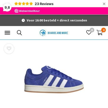
×
23
Reviews
9,8
Voor 16:00 besteld = direct verzonden
0
0