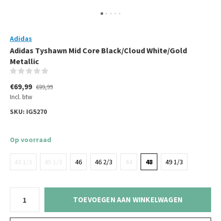
Adidas
Adidas Tyshawn Mid Core Black/Cloud White/Gold
Metallic
(0)
€69,99
€99,99
Incl. btw
SKU:
IG5270
Op voorraad
43 1/3
45 1/3
46
46 2/3
44
48
49 1/3
TOEVOEGEN AAN WINKELWAGEN