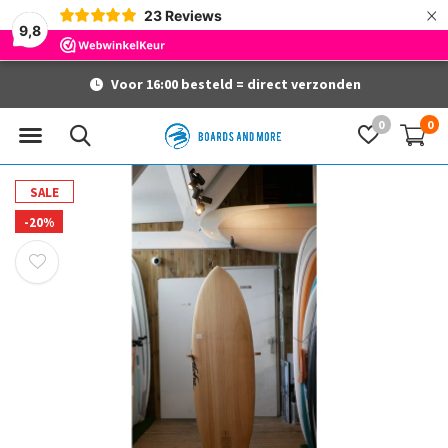
×
23
Reviews
9,8
Voor 16:00 besteld = direct verzonden
0
0
SALE
-20%