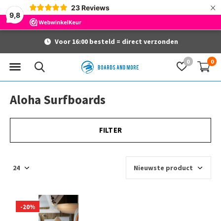
×
23
Reviews
9,8
Voor 16:00 besteld = direct verzonden
0
0
Aloha Surfboards
FILTER
-20%