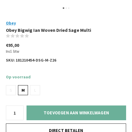
Obey
Obey Bigwig Ian Woven Dried Sage Multi
(0)
€95,00
Incl. btw
SKU:
181210454-DSG-M-Z26
Op voorraad
S
M
L
TOEVOEGEN AAN WINKELWAGEN
DIRECT BETALEN