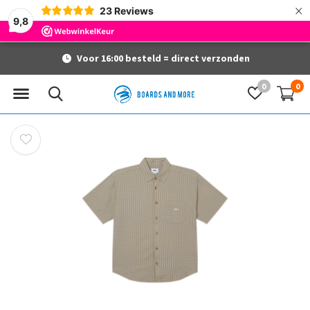
×
23
Reviews
9,8
Voor 16:00 besteld = direct verzonden
0
0