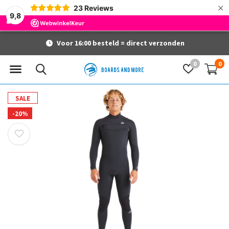
×
23
Reviews
9,8
Voor 16:00 besteld = direct verzonden
0
0
SALE
-20%