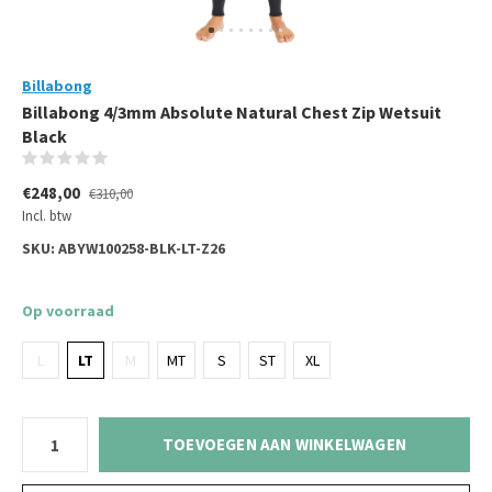
Billabong
Billabong 4/3mm Absolute Natural Chest Zip Wetsuit
Black
(0)
€248,00
€310,00
Incl. btw
SKU:
ABYW100258-BLK-LT-Z26
Op voorraad
L
LT
M
MT
S
ST
XL
TOEVOEGEN AAN WINKELWAGEN