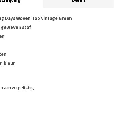
schrijving
Delen
ng Days Woven Top Vintage Green
 geweven stof
en
ken
n kleur
 aan vergelijking