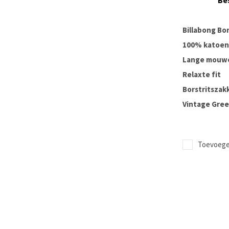
Be
Billabong Bo
100% katoen
Lange mouw
Relaxte fit
Borstritszak
Vintage Gree
Toevoegen