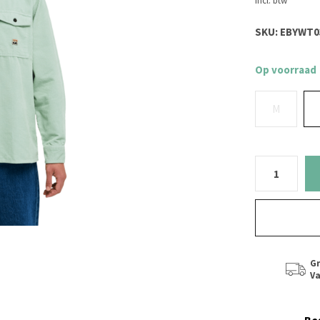
Incl. btw
SKU:
EBYWT03
Op voorraad
M
Gr
Va