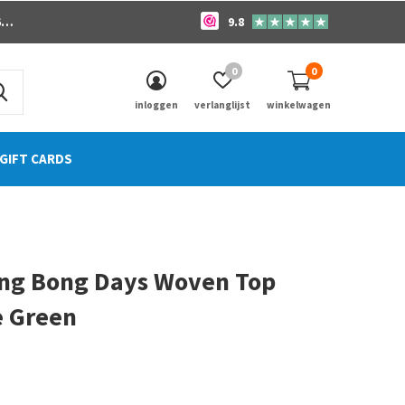
o
9.8
0
0
inloggen
verlanglijst
winkelwagen
GIFT CARDS
ong Bong Days Woven Top
e Green
0)