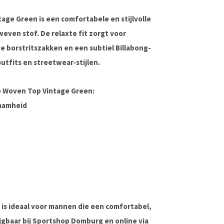
ntage Green
is een comfortabele en stijlvolle
weven stof
. De
relaxte fit
zorgt voor
ge
borstritszakken
en een subtiel Billabong-
utfits en streetwear‑stijlen.
e Woven Top Vintage Green:
aamheid
is ideaal voor mannen die een
comfortabel,
jgbaar bij
Sportshop Domburg
en online via