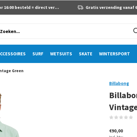
 16:00 besteld = direct verzonden
Gratis verzending vanaf 60 eur
CCESSOIRES
SURF
WETSUITS
SKATE
WINTERSPORT
intage Green
Billabong
Billab
Vintag
(
€90,00