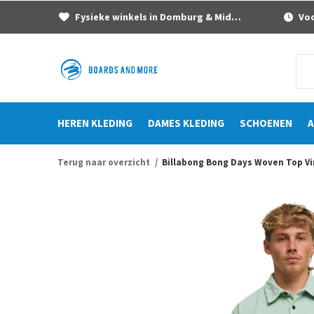
Fysieke winkels in Domburg & Middelburg
Voor
HEREN KLEDING
DAMES KLEDING
SCHOENEN
A
Terug naar overzicht
Billabong Bong Days Woven Top V