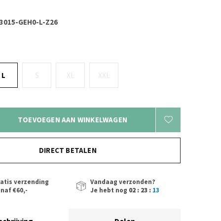
015-GEH0-L-Z26
L
S
XL
XXL
TOEVOEGEN AAN WINKELWAGEN
DIRECT BETALEN
atis verzending
Vandaag verzonden?
naf €60,-
Je hebt nog
02 : 23 :
12