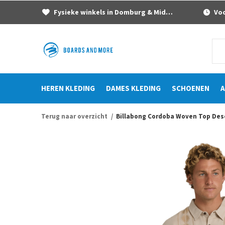
Fysieke winkels in Domburg & Middelburg
Voor
HEREN KLEDING
DAMES KLEDING
SCHOENEN
A
Terug naar overzicht
Billabong Cordoba Woven Top Des