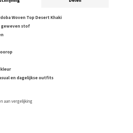
schrijving
Delen
rdoba Woven Top Desert Khaki
 geweven stof
en
voorop
 kleur
asual en dagelijkse outfits
 aan vergelijking