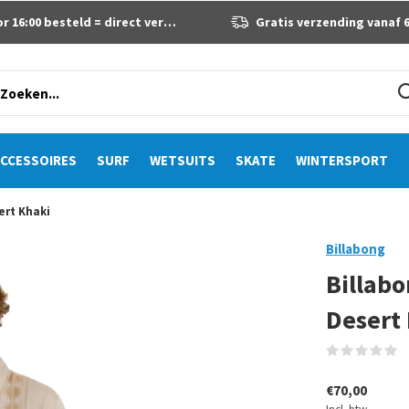
 16:00 besteld = direct verzonden
Gratis verzending vanaf 60 eur
CCESSOIRES
SURF
WETSUITS
SKATE
WINTERSPORT
ert Khaki
Billabong
Billab
Desert
(
€70,00