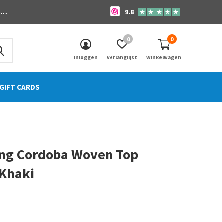
o
9.8
0
0
inloggen
verlanglijst
winkelwagen
GIFT CARDS
ong Cordoba Woven Top
 Khaki
0)