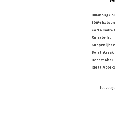
Be
Billabong Co
100% katoen
Korte mouw
Relaxte fit
Knopenlijst 
Borstritszak
Desert Khaki
Ideaal voor c
Toevoegen