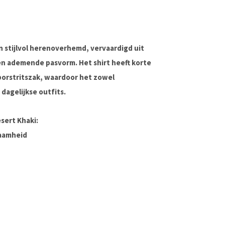
n stijlvol herenoverhemd, vervaardigd uit
n ademende pasvorm. Het shirt heeft
korte
borstritszak
, waardoor het zowel
dagelijkse outfits.
sert Khaki:
aamheid