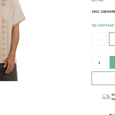
Incl. btw
SKU:
24A0445
Op voorraad
S
Gr
Va