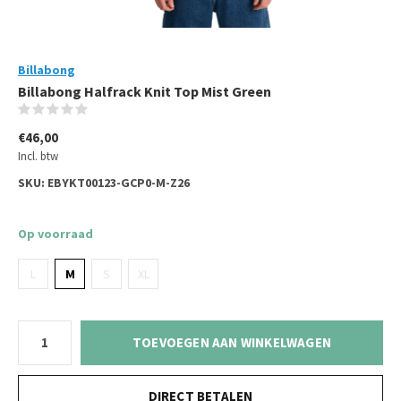
Billabong
Billabong Halfrack Knit Top Mist Green
(0)
€46,00
Incl. btw
SKU:
EBYKT00123-GCP0-M-Z26
Op voorraad
L
M
S
XL
TOEVOEGEN AAN WINKELWAGEN
DIRECT BETALEN