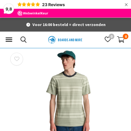
×
23
Reviews
9,8
Voor 16:00 besteld = direct verzonden
0
0