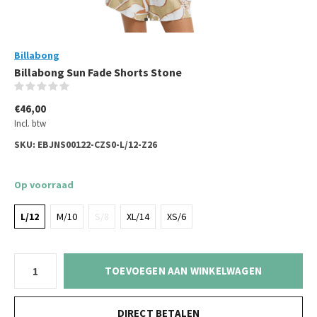
Billabong
Billabong Sun Fade Shorts Stone
(0)
€46,00
Incl. btw
SKU:
EBJNS00122-CZS0-L/12-Z26
Op voorraad
L/12
M/10
S/8
XL/14
XS/6
TOEVOEGEN AAN WINKELWAGEN
DIRECT BETALEN