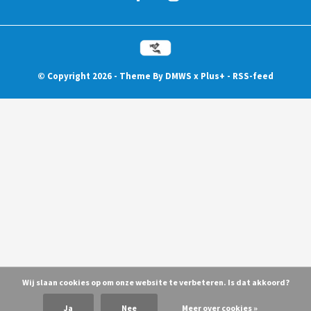
© Copyright
2026
- Theme By
DMWS
x
Plus+
-
RSS-feed
Wij slaan cookies op om onze website te verbeteren. Is dat akkoord?
Ja
Nee
Meer over cookies »