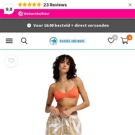
×
23
Reviews
9,8
Voor 16:00 besteld = direct verzonden
0
0