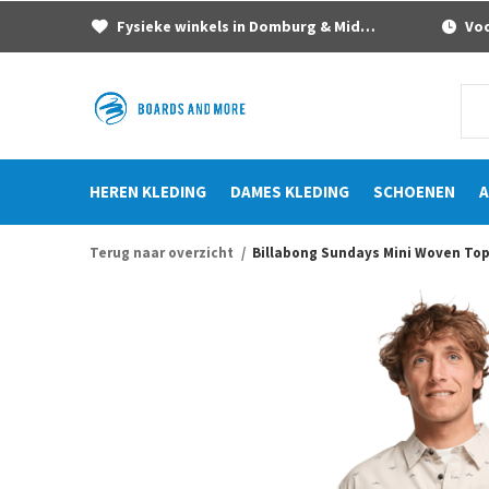
Fysieke winkels in Domburg & Middelburg
Voor
HEREN KLEDING
DAMES KLEDING
SCHOENEN
A
Terug naar overzicht
Billabong Sundays Mini Woven To