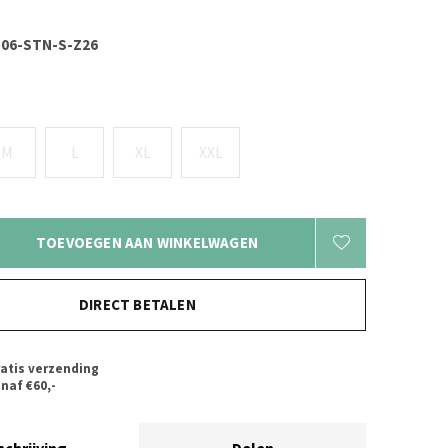
06-STN-S-Z26
M
L
XL
XXL
TOEVOEGEN AAN WINKELWAGEN
DIRECT BETALEN
atis verzending
naf €60,-