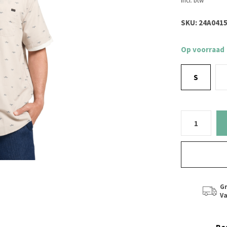
Incl. btw
SKU:
24A0415
Op voorraad
S
Gr
Va