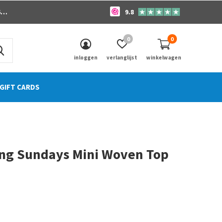
o
9.8
0
0
inloggen
verlanglijst
winkelwagen
GIFT CARDS
ong Sundays Mini Woven Top
0)