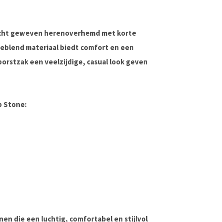
licht geweven herenoverhemd met korte
eblend materiaal biedt comfort en een
borstzak een veelzijdige, casual look geven
p Stone:
en die een luchtig, comfortabel en stijlvol