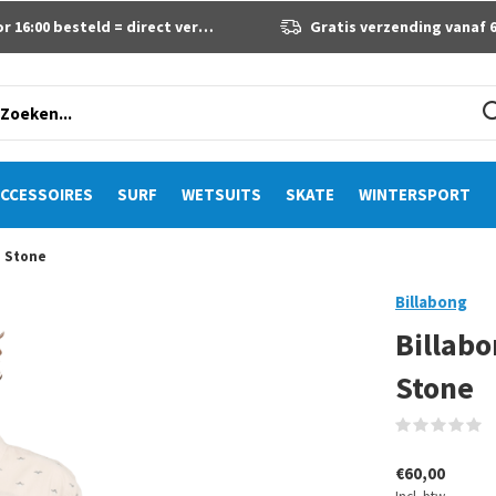
 16:00 besteld = direct verzonden
Gratis verzending vanaf 60 eur
CCESSOIRES
SURF
WETSUITS
SKATE
WINTERSPORT
p Stone
Billabong
Billab
Stone
(
€60,00