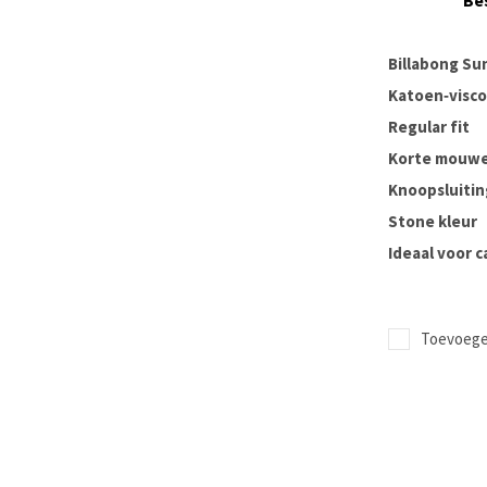
Be
Billabong Su
Katoen‑visc
Regular fit
Korte mouw
Knoopsluitin
Stone kleur
Ideaal voor 
Toevoegen