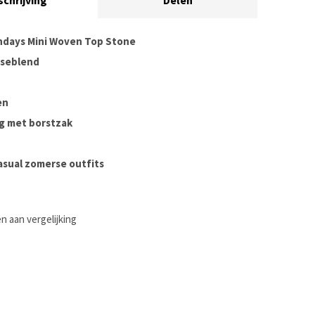
schrijving
Delen
ndays Mini Woven Top Stone
oseblend
en
g met borstzak
casual zomerse outfits
 aan vergelijking