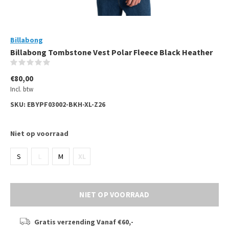
Billabong
Billabong Tombstone Vest Polar Fleece Black Heather
(0)
€80,00
Incl. btw
SKU:
EBYPF03002-BKH-XL-Z26
Niet op voorraad
S
L
M
XL
NIET OP VOORRAAD
Gratis verzending
Vanaf €60,-