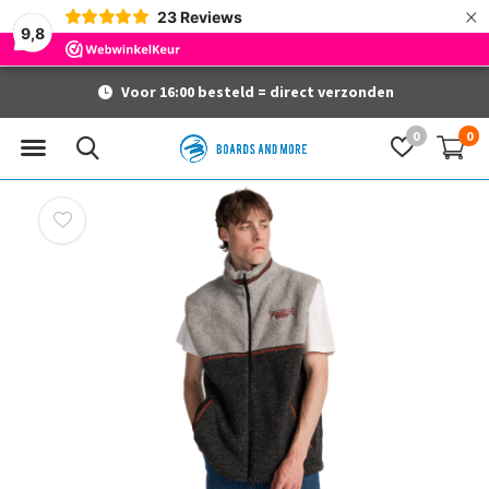
×
23
Reviews
9,8
Voor 16:00 besteld = direct verzonden
0
0